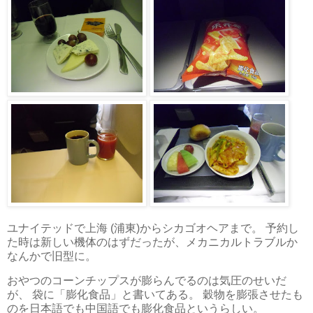
ユナイテッドで上海 (浦東)からシカゴオヘアまで。 予約し
た時は新しい機体のはずだったが、メカニカルトラブルか
なんかで旧型に。
おやつのコーンチップスが膨らんでるのは気圧のせいだ
が、 袋に「膨化食品」と書いてある。 穀物を膨張させたも
のを日本語でも中国語でも膨化食品というらしい。