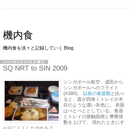
機内食
機内食を淡々と記録していく Blog
2009年5月28日木曜日
SQ NRT to SIN 2009
シンガポール航空、成田から
シンガポールへのフライト
(A380)。
以前の食器類
と比べ
ると、皿が四角くトレイが木
目のような濃い灰色に。 表面
はべとべととしている。食器
とトレイの接触面積と摩擦係
数を上げて、 揺れたときにす
べりにくくしたのかも？