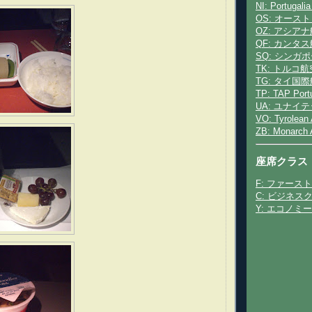
NI: Portugalia
OS: オース
OZ: アシア
QF: カンタ
SQ: シンガ
TK: トルコ航
TG: タイ国
TP: TAP Port
UA: ユナイ
VO: Tyrolean
ZB: Monarch A
座席クラス
F: ファース
C: ビジネス
Y: エコノミ