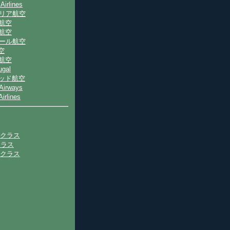
 Airlines
トリア航空
ナ航空
ス航空
ポール航空
空
際航空
ugal
テッド航空
 Airways
irlines
トクラス
クラス
ークラス