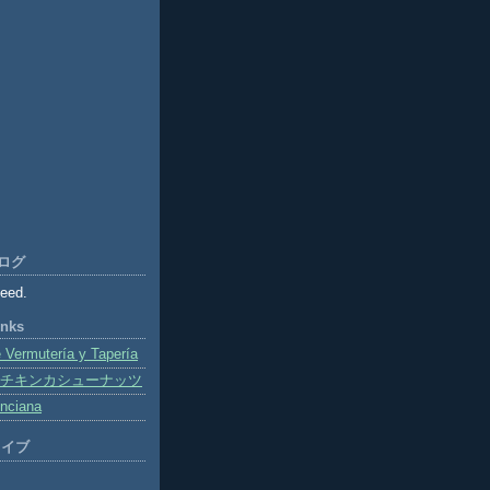
ログ
feed.
inks
Vermutería y Tapería
チキンカシューナッツ
enciana
カイブ