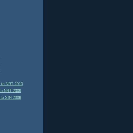
)
)
)
to NRT 2010
to NRT 2009
to SIN 2009