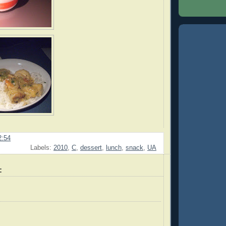
2:54
Labels:
2010
,
C
,
dessert
,
lunch
,
snack
,
UA
: