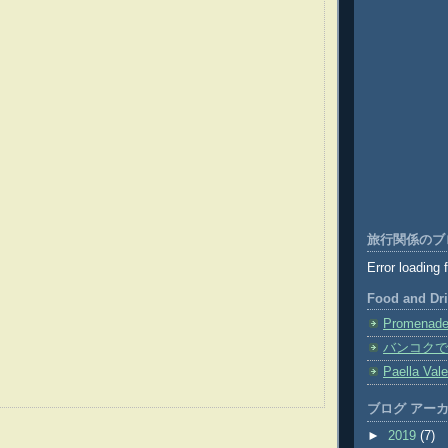
旅行関係のブ
Error loading 
Food and Dr
Promenade 
バンコクで
Paella Val
ブログ アー
►
2019
(7)