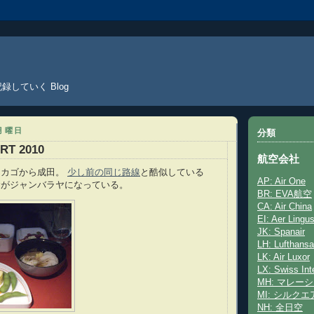
していく Blog
日月曜日
分類
RT 2010
航空会社
シカゴから成田。
少し前の同じ路線
と酷似している
AP: Air One
食がジャンバラヤになっている。
BR: EVA航空
CA: Air China
EI: Aer Lingu
JK: Spanair
LH: Lufthansa
LK: Air Luxor
LX: Swiss Inte
MH: マレー
MI: シルクエ
NH: 全日空