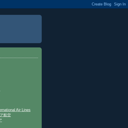
s
rnational Air Lines
シア航空
ア