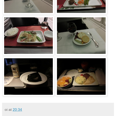
oi
at
20:34