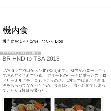
機内食
機内食を淡々と記録していく Blog
2017年9月27日水曜日
BR HND to TSA 2013
EVA航空で羽田から台北 (松山)まで。 機内がハローキティ
で埋め尽くされている。 デザートのケーキに乗ったストロ
ベリーミルクチョコもキティの形。 1枚目ではまだ台湾啤
酒をもらってなかったため、食事は少し食べ始めてしまっ
ていたが 2枚目も撮った。