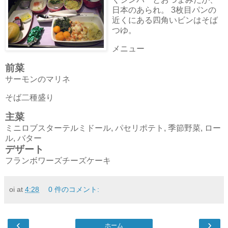
日本のあられ。 3枚目パンの
近くにある四角いビンはそば
つゆ。
メニュー
前菜
サーモンのマリネ
そば二種盛り
主菜
ミニロブスターテルミドール, パセリポテト, 季節野菜, ロー
ル, バター
デザート
フランボワーズチーズケーキ
oi
at
4:28
0 件のコメント:
‹
›
ホーム