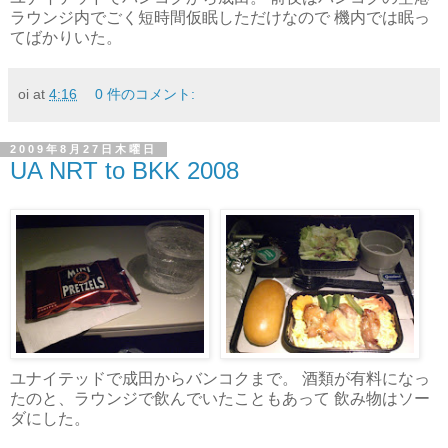
ラウンジ内でごく短時間仮眠しただけなので 機内では眠っ
てばかりいた。
oi
at
4:16
0 件のコメント:
2009年8月27日木曜日
UA NRT to BKK 2008
ユナイテッドで成田からバンコクまで。 酒類が有料になっ
たのと、ラウンジで飲んでいたこともあって 飲み物はソー
ダにした。