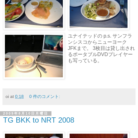
ユナイテッドの p.s. サンフラ
ンシスコからニューヨーク
JFKまで。 3枚目は貸し出され
るポータブルDVDプレイヤー
も写っている。
oi
at
0:18
0 件のコメント:
2009年8月10日月曜日
TG BKK to NRT 2008