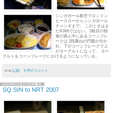
シンガポール航空でロンドン
ヒースローからシンガポール
チャンギまで。 このときはま
だA380ではない。3枚目の朝
食の真ん中にあるコーンフレ
ークは 2段重ねの円盤が分か
れ、下がコーンフレークで上
がヨーグルトになって、 ヨー
グルトをコーンフレークにかけるようになっている。
oi
at
1:30
0 件のコメント:
2009年10月11日日曜日
SQ SIN to NRT 2007