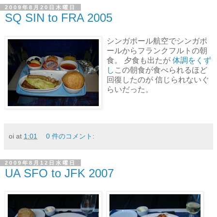
2009年8月20日木曜日
SQ SIN to FRA 2005
シンガポール航空でシンガポ
ールからフランクフルトの朝
食。 夕食も出たが
体調をくず
し
この朝食が食べられるほど
回復したのが 信じられないぐ
らいだった。
oi
at
1:01
0 件のコメント:
2009年8月12日水曜日
UA SFO to JFK 2007