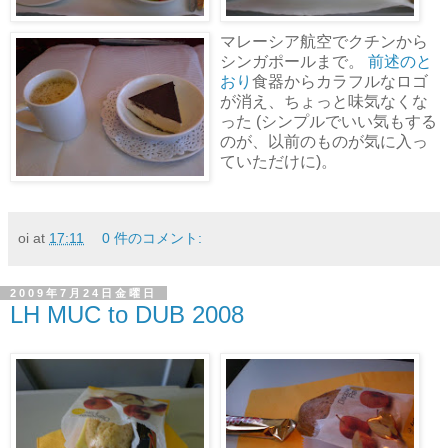
マレーシア航空でクチンから
シンガポールまで。
前述のと
おり
食器からカラフルなロゴ
が消え、ちょっと味気なくな
った (シンプルでいい気もする
のが、以前のものが気に入っ
ていただけに)。
oi
at
17:11
0 件のコメント:
2009年7月24日金曜日
LH MUC to DUB 2008