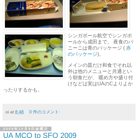
シンガポール航空でシンガポ
ールから成田まで。 夜食のパ
ニーニは青のパッケージ (
赤
のパッケージ
)。
メインの皿だけ和食でそれ以
外は他のメニューと共通とい
う朝食だが、 暖め方や盛り付
けなどは実はUAのCよりよか
ったりするかも。
oi
at
8:48
0 件のコメント:
2009年10月9日金曜日
UA MCO to SFO 2009