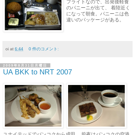
フライトなので、出発後軽食
のパニーニが出て、 着陸近く
になって朝食。パニーニは色
違いのパッケージがある。
oi
at
6:44
0 件のコメント:
2009年8月31日月曜日
UA BKK to NRT 2007
ユナイテッドでバンコクから成田。 前夜はバンコクの空港