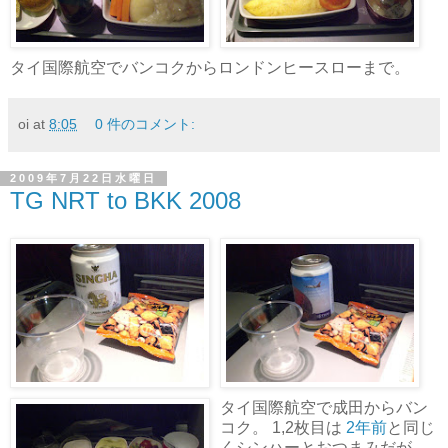
タイ国際航空でバンコクからロンドンヒースローまで。
oi
at
8:05
0 件のコメント:
2009年7月22日水曜日
TG NRT to BKK 2008
タイ国際航空で成田からバン
コク。 1,2枚目は
2年前
と同じ
くシンハーとおつまみだが、