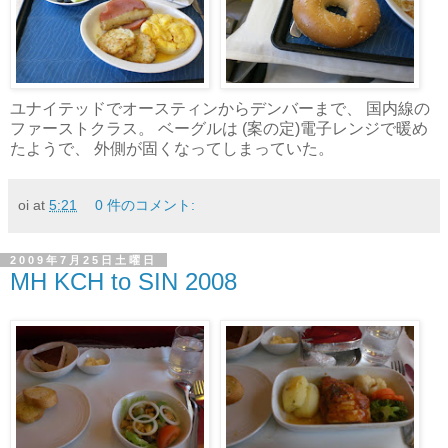
ユナイテッドでオースティンからデンバーまで、 国内線の
ファーストクラス。 ベーグルは (案の定)電子レンジで暖め
たようで、 外側が固くなってしまっていた。
oi
at
5:21
0 件のコメント:
2009年7月25日土曜日
MH KCH to SIN 2008