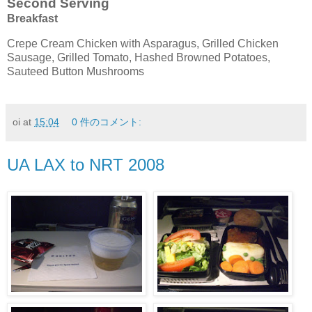
Second Serving
Breakfast
Crepe Cream Chicken with Asparagus, Grilled Chicken
Sausage, Grilled Tomato, Hashed Browned Potatoes,
Sauteed Button Mushrooms
oi
at
15:04
0 件のコメント:
UA LAX to NRT 2008