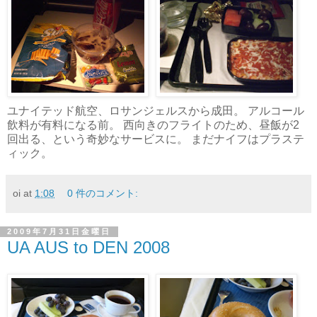
ユナイテッド航空、ロサンジェルスから成田。 アルコール
飲料が有料になる前。 西向きのフライトのため、昼飯が2
回出る、という奇妙なサービスに。 まだナイフはプラステ
ィック。
oi
at
1:08
0 件のコメント:
2009年7月31日金曜日
UA AUS to DEN 2008