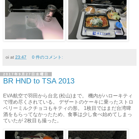
oi
at
23:47
0 件のコメント:
2017年9月27日水曜日
BR HND to TSA 2013
EVA航空で羽田から台北 (松山)まで。 機内がハローキティ
で埋め尽くされている。 デザートのケーキに乗ったストロ
ベリーミルクチョコもキティの形。 1枚目ではまだ台湾啤
酒をもらってなかったため、食事は少し食べ始めてしまっ
ていたが 2枚目も撮った。