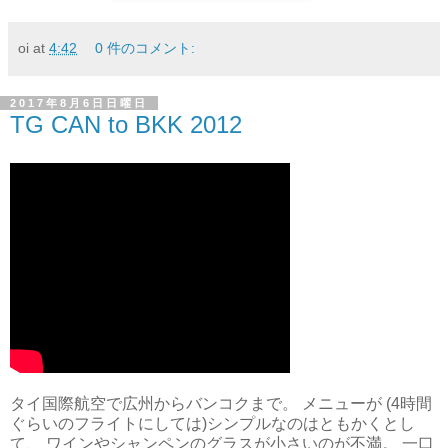
oi
at
4:42
0 件のコメント:
2017年8月6日日曜日
TG CAN to BKK 2012
タイ国際航空で広州からバンコクまで。 メニューが (4時間
ぐらいのフライトにしては)シンプルなのはともかくとし
て、 ワインやシャンペンのグラスが小さいのが不満。 一口