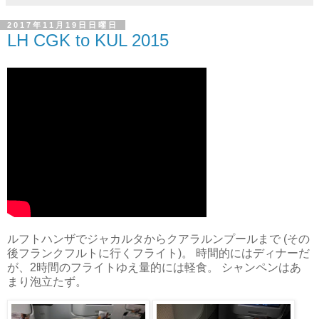
2017年11月19日日曜日
LH CGK to KUL 2015
ルフトハンザでジャカルタからクアラルンプールまで (その
後フランクフルトに行くフライト)。 時間的にはディナーだ
が、2時間のフライトゆえ量的には軽食。 シャンペンはあ
まり泡立たず。