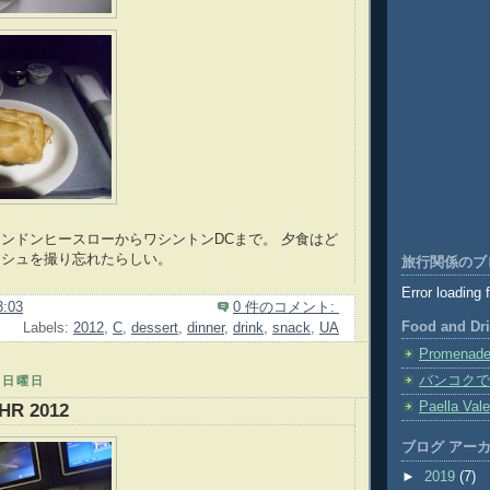
ンドンヒースローからワシントンDCまで。 夕食はど
ッシュを撮り忘れたらしい。
旅行関係のブ
Error loading 
3:03
0 件のコメント:
Food and Dr
Labels:
2012
,
C
,
dessert
,
dinner
,
drink
,
snack
,
UA
Promenade 
バンコクで
日日曜日
Paella Val
HR 2012
ブログ アー
►
2019
(7)