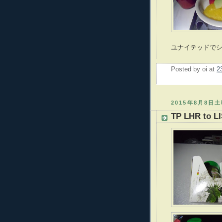
ユナイテッドで
Posted by
oi
at
2
2015年8月8日
TP LHR to LI