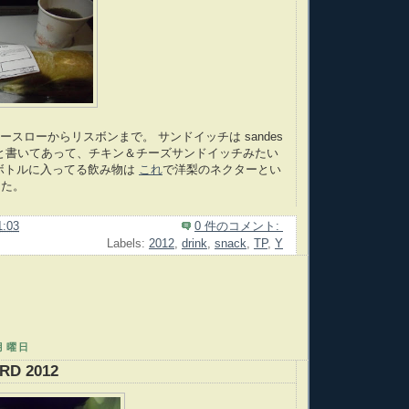
ースローからリスボンまで。 サンドイッチは sandes
quejo と書いてあって、チキン＆チーズサンドイッチみたい
ボトルに入ってる飲み物は
これ
で洋梨のネクターとい
った。
1:03
0 件のコメント:
Labels:
2012
,
drink
,
snack
,
TP
,
Y
日月曜日
RD 2012