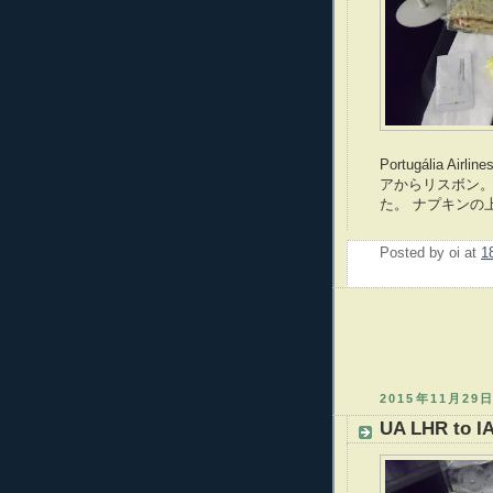
Portugália Air
アからリスボン。
た。 ナプキンの
Posted by
oi
at
1
2015年11月29
UA LHR to I