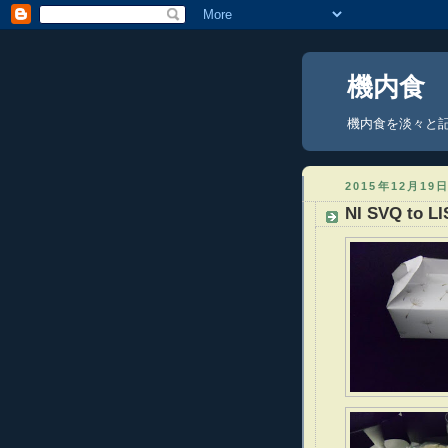
機内食
機内食を淡々と記録
2015年12月19
NI SVQ to LI