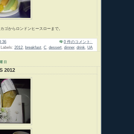
シカゴからロンドンヒースローまで。
3:36
0 件のコメント:
Labels:
2012
,
breakfast
,
C
,
dessert
,
dinner
,
drink
,
UA
土曜日
S 2012