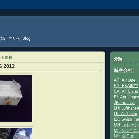
していく Blog
日土曜日
分類
S 2012
航空会社
AP: Air One
BR: EVA航空
CA: Air China
EI: Aer Lingu
JK: Spanair
LH: Lufthansa
LK: Air Luxor
LX: Swiss Inte
MH: マレー
MI: シルクエ
NH: 全日空