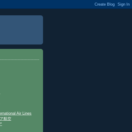
s
rnational Air Lines
シア航空
ア