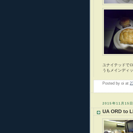
ユナイテッドでロ
うもメインディ
Posted by
oi
at
2
2015年11月15
UA ORD to L