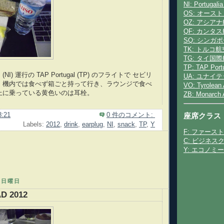
NI: Portugalia
OS: オース
OZ: アシア
QF: カンタ
SQ: シンガ
TK: トルコ航
TG: タイ国
TP: TAP Port
lines (NI) 運行の TAP Portugal (TP) のフライトで セビリ
UA: ユナイ
 機内では食べず箱ごと持って行き、ラウンジで食べ
VO: Tyrolean
上に乗っている黄色いのは耳栓。
ZB: Monarch A
8:21
0 件のコメント:
座席クラス
Labels:
2012
,
drink
,
earplug
,
NI
,
snack
,
TP
,
Y
F: ファース
C: ビジネス
Y: エコノミ
日日曜日
AD 2012