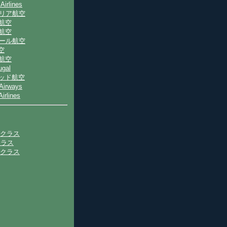
 Airlines
トリア航空
ナ航空
ス航空
ポール航空
空
際航空
ugal
テッド航空
 Airways
irlines
トクラス
クラス
ークラス