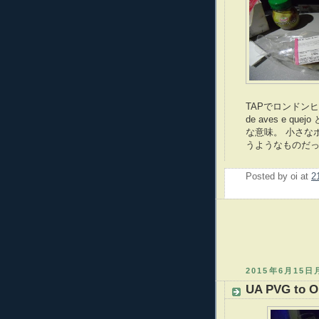
TAPでロンドンヒ
de aves e 
な意味。 小さな
うようなものだ
Posted by
oi
at
2
2015年6月15
UA PVG to O