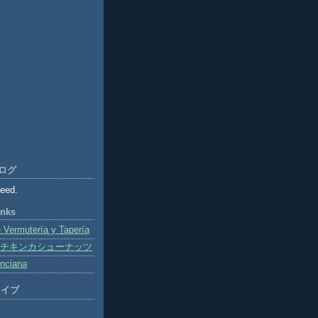
ログ
feed.
inks
Vermutería y Tapería
チキンカシューナッツ
enciana
カイブ